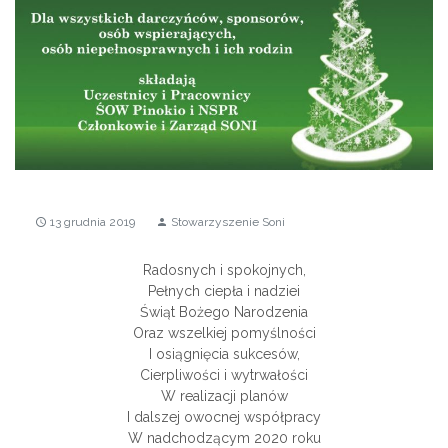
13 grudnia 2019
Stowarzyszenie Soni
access_time
person
Radosnych i spokojnych,
Pełnych ciepła i nadziei
Świąt Bożego Narodzenia
Oraz wszelkiej pomyślności
I osiągnięcia sukcesów,
Cierpliwości i wytrwałości
W realizacji planów
I dalszej owocnej współpracy
W nadchodzącym 2020 roku