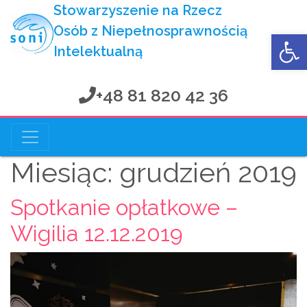
Stowarzyszenie na Rzecz
Osób z Niepełnosprawnością
Op
Intelektualną
+48 81 820 42 36
Stowarzyszenie na Rzecz
Osób z Niepełnosprawnością Intelektualną
Miesiąc:
grudzień 2019
Spotkanie opłatkowe –
Wigilia 12.12.2019