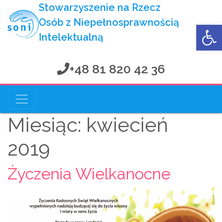
Stowarzyszenie na Rzecz
Osób z Niepełnosprawnością
Op
Intelektualną
+48 81 820 42 36
Stowarzyszenie na Rzecz
Osób z Niepełnosprawnością Intelektualną
Miesiąc:
kwiecień
2019
Życzenia Wielkanocne