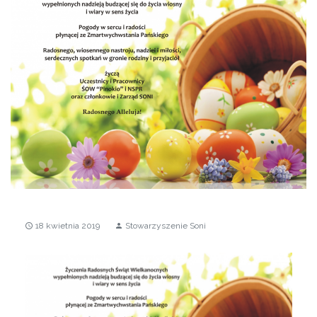
18 kwietnia 2019
Stowarzyszenie Soni
access_time
person