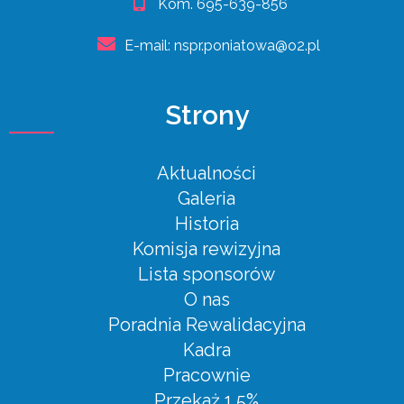
Kom.
695-639-856
E-mail:
nspr.poniatowa@o2.pl
Strony
Aktualności
Galeria
Historia
Komisja rewizyjna
Lista sponsorów
O nas
Poradnia Rewalidacyjna
Kadra
Pracownie
Przekaż 1.5%