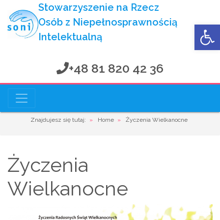
Stowarzyszenie na Rzecz
Osób z Niepełnosprawnością
Op
Intelektualną
+48 81 820 42 36
Stowarzyszenie na Rzecz
Osób z Niepełnosprawnością Intelektualną
Znajdujesz się tutaj:
»
Home
»
Życzenia Wielkanocne
Życzenia
Wielkanocne