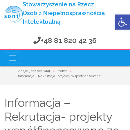
Stowarzyszenie na Rzecz
Osób z Niepełnosprawnością
Op
Intelektualną
+48 81 820 42 36
Stowarzyszenie na Rzecz
Osób z Niepełnosprawnością Intelektualną
Znajdujesz się tutaj:
»
Home
»
Informacja – Rekrutacja- projekty współfinansowane
Informacja –
Rekrutacja- projekty