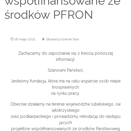
współfinansowane ze
środków PFRON
18 maja 2021
Stowarzyszenie Soni
access_time
person
Zachęcamy do zapoznania się z treścią poniższej
informacji:
Szanowni Państwo,
Jesteśmy fundacją, która ma na celu wsparcie osób niepe
łnosprawnych
na rynku pracy.
Obecnie działamy na terenie województw lubelskiego, św
iętokrzyskiego
oraz podkarpackiego i prowadzimy rekrutację do następu
jących
projektów współfinansowanych ze środków Państwoweg