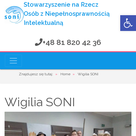
Stowarzyszenie na Rzecz
Osób z Niepełnosprawnością
Op
Intelektualną
+48 81 820 42 36
Stowarzyszenie na Rzecz
Osób z Niepełnosprawnością Intelektualną
Znajdujesz się tutaj:
»
Home
»
Wigilia SONI
Wigilia SONI