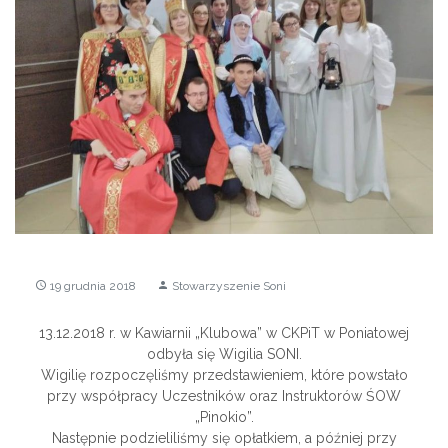
19 grudnia 2018
Stowarzyszenie Soni
access_time
person
13.12.2018 r. w Kawiarnii „Klubowa” w CKPiT w Poniatowej
odbyła się Wigilia SONI.
Wigilię rozpoczęliśmy przedstawieniem, które powstało
przy współpracy Uczestników oraz Instruktorów ŚOW
„Pinokio”.
Następnie podzieliliśmy się opłatkiem, a później przy